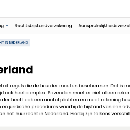
ng
Rechtsbijstandverzekering
Aansprakelijkheidsverze
T IN NEDERLAND
erland
l uit regels die de huurder moeten beschermen. Dat is m
ijd ook heel complex. Bovendien moet er niet alleen re
rder heeft ook een aantal plichten en moet rekening ho
 en juridische procedures waarbij de bijstand van een advo
n het huurrecht in Nederland. Hierbij zijn telkens verschi