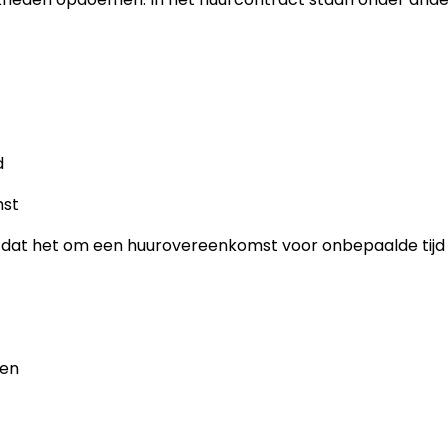
d
mst
t dat het om een huurovereenkomst voor onbepaalde tijd
gen