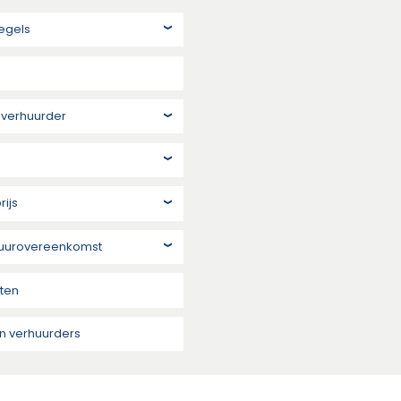
egels
 verhuurder
rijs
huurovereenkomst
sten
n verhuurders