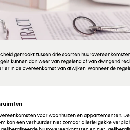
scheid gemaakt tussen drie soorten huurovereenkomsten.
egels kunnen dan weer van regelend of van dwingend rech
er er in de overeenkomst van afwijken. Wanneer de regels
nruimten
vereenkomsten voor woonhuizen en appartementen. Deze r
 kan een verhuurder niet zomaar allerlei gekke verplic
geliberaliseerde huurovereenkomsten en niet-gelibera