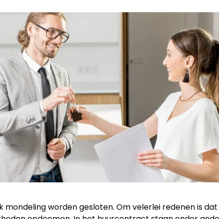
 mondeling worden gesloten. Om velerlei redenen is dat
ijkheden opdoemen. In het huurcontract staan onder and