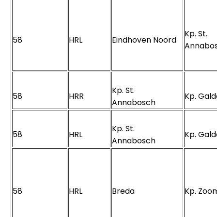
Kp. St.
58
HRL
Eindhoven Noord
Annab
Kp. St.
58
HRR
Kp. Gal
Annabosch
Kp. St.
58
HRL
Kp. Gal
Annabosch
58
HRL
Breda
Kp. Zo