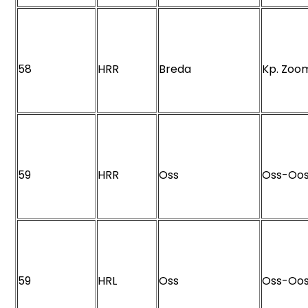
58
HRR
Breda
Kp. Zo
59
HRR
Oss
Oss-Oo
59
HRL
Oss
Oss-Oo