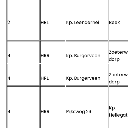
2
HRL
Kp. Leenderhei
Beek
Zoeter
4
HRR
Kp. Burgerveen
dorp
Zoeter
4
HRL
Kp. Burgerveen
dorp
Kp.
4
HRR
Rijksweg 29
Hellega