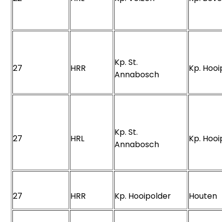
Kp. St.
27
HRR
Kp. Hoo
Annabosch
Kp. St.
27
HRL
Kp. Hoo
Annabosch
27
HRR
Kp. Hooipolder
Houte