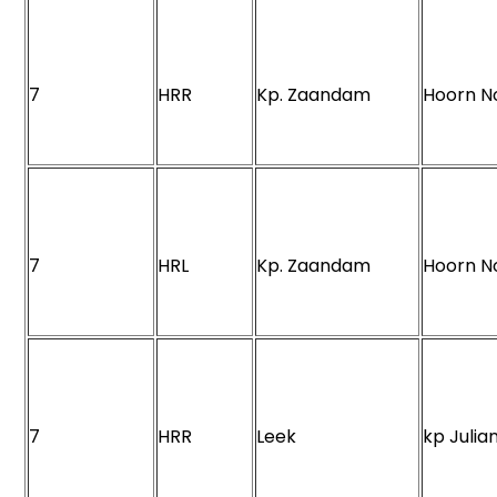
7
HRR
Kp. Zaandam
Hoorn 
7
HRL
Kp. Zaandam
Hoorn 
7
HRR
Leek
kp Juli