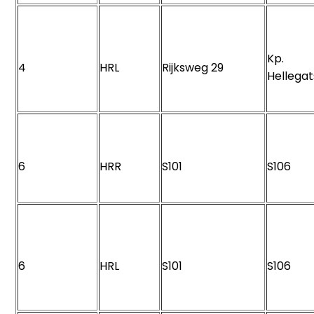
Kp.
4
HRL
Rijksweg 29
Hellega
6
HRR
S101
S106
6
HRL
S101
S106