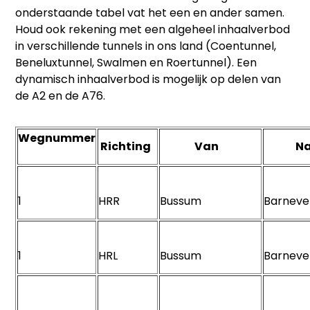
onderstaande tabel vat het een en ander samen.
Houd ook rekening met een algeheel inhaalverbod
in verschillende tunnels in ons land (Coentunnel,
Beneluxtunnel, Swalmen en Roertunnel). Een
dynamisch inhaalverbod is mogelijk op delen van
de A2 en de A76.
Wegnummer
Richting
Van
N
1
HRR
Bussum
Barnev
1
HRL
Bussum
Barnev