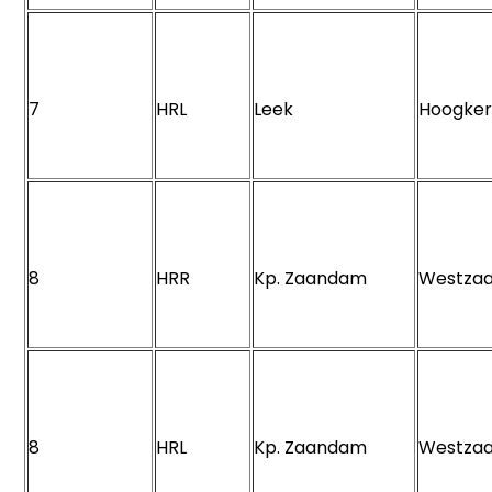
7
HRL
Leek
Hoogke
8
HRR
Kp. Zaandam
Westza
8
HRL
Kp. Zaandam
Westza