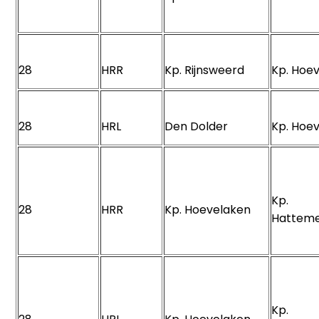
28
HRR
Kp. Rijnsweerd
Kp. Hoe
28
HRL
Den Dolder
Kp. Hoe
Kp.
28
HRR
Kp. Hoevelaken
Hattem
Kp.