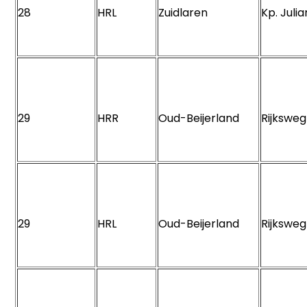
28
HRL
Zuidlaren
Kp. Juli
29
HRR
Oud-Beijerland
Rijkswe
29
HRL
Oud-Beijerland
Rijkswe