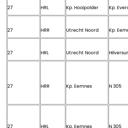
27
HRL
Kp. Hooipolder
Kp. Eve
27
HRR
Utrecht Noord
Kp. Ee
27
HRL
Utrecht Noord
Hilver
27
HRR
Kp. Eemnes
N 305
27
HRL
Kp. Eemnes
N 305