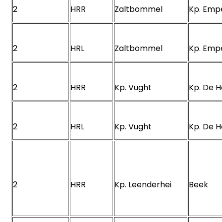
2
HRR
Zaltbommel
Kp. Em
2
HRL
Zaltbommel
Kp. Em
2
HRR
Kp. Vught
Kp. De 
2
HRL
Kp. Vught
Kp. De 
2
HRR
Kp. Leenderhei
Beek