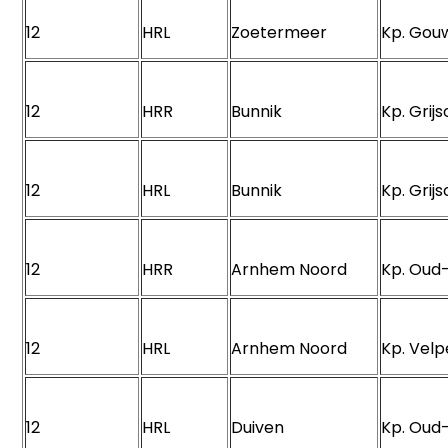
12
HRL
Zoetermeer
Kp. Go
12
HRR
Bunnik
Kp. Gri
12
HRL
Bunnik
Kp. Gri
12
HRR
Arnhem Noord
Kp. Oud
12
HRL
Arnhem Noord
Kp. Vel
12
HRL
Duiven
Kp. Oud