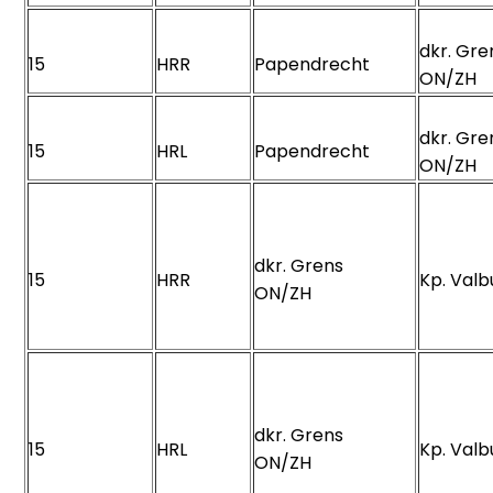
dkr. Gre
15
HRR
Papendrecht
ON/ZH
dkr. Gre
15
HRL
Papendrecht
ON/ZH
dkr. Grens
15
HRR
Kp. Val
ON/ZH
dkr. Grens
15
HRL
Kp. Val
ON/ZH