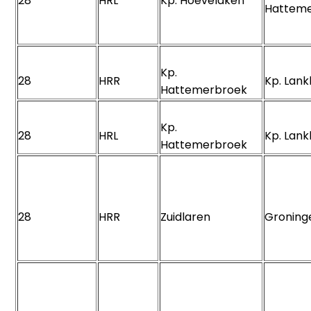
28
HRL
Kp. Hoevelaken
Hattem
Kp.
28
HRR
Kp. Lan
Hattemerbroek
Kp.
28
HRL
Kp. Lan
Hattemerbroek
28
HRR
Zuidlaren
Groning