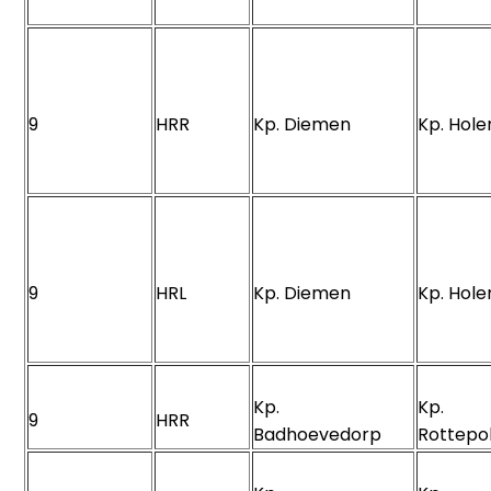
9
HRR
Kp. Diemen
Kp. Hol
9
HRL
Kp. Diemen
Kp. Hol
Kp.
Kp.
9
HRR
Badhoevedorp
Rottepo