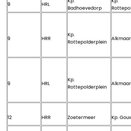
Kp.
Kp.
9
HRL
Badhoevedorp
Rottepo
Kp.
9
HRR
Alkmaar
Rottepolderplein
Kp.
9
HRL
Alkmaar
Rottepolderplein
12
HRR
Zoetermeer
Kp. Go