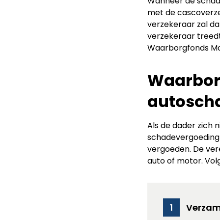
Wanneer de schade
met de cascoverzek
verzekeraar zal d
verzekeraar treedt
Waarborgfonds Mo
Waarbor
autosch
Als de dader zich n
schadevergoeding 
vergoeden. De vere
auto of motor. Vo
Verzam
1