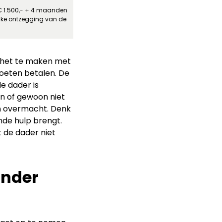
€ 1.500,- + 4 maanden
jke ontzegging van de
t het te maken met
oeten betalen. De
e dader is
en of gewoon niet
an overmacht. Denk
nde hulp brengt.
 de dader niet
onder