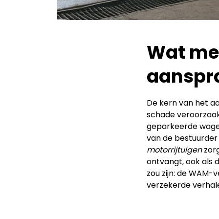
Wat met
aanspra
De kern van het aan
schade veroorzaak
geparkeerde wagen
van de bestuurder
motorrijtuigen
zorg
ontvangt, ook als 
zou zijn: de WAM-
verzekerde verhale