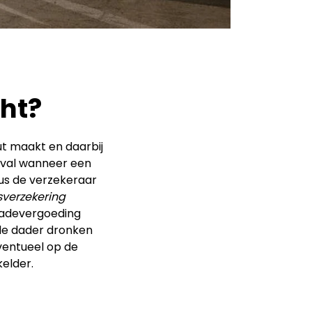
cht?
out maakt en daarbij
eval wanneer een
us de verzekeraar
sverzekering
chadevergoeding
 de dader dronken
ventueel op de
kelder.