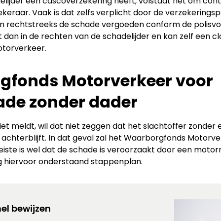
lijder een cascoverzekering heeft, volstaat het om con
eraar. Vaak is dat zelfs verplicht door de verzekeringspo
an rechtstreeks de schade vergoeden conform de polisv
 dan in de rechten van de schadelijder en kan zelf een cla
torverkeer.
gfonds Motorverkeer voor
ade zonder dader
iet meldt, wil dat niet zeggen dat het slachtoffer zonder 
achterblijft. In dat geval zal het Waarborgfonds Motorv
iste is wel dat de schade is veroorzaakt door een motorri
lg hiervoor onderstaand stappenplan.
el bewijzen