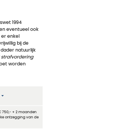
rswet 1994
 en eventueel ook
 er enkel
jwillig bij de
 dader natuurlijk
r strafvordering
moet worden
€ 750,- + 2 maanden
jke ontzegging van de