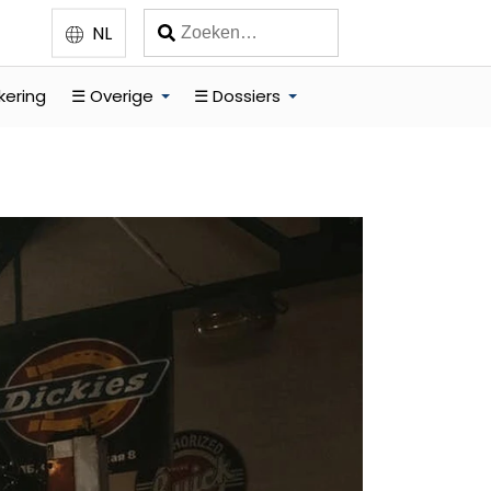
NL
kering
☰ Overige
☰ Dossiers