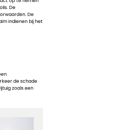
tact op te nemen
lis. De
oorwaarden. De
im indienen bij het
een
erkeer de schade
jtuig zoals een