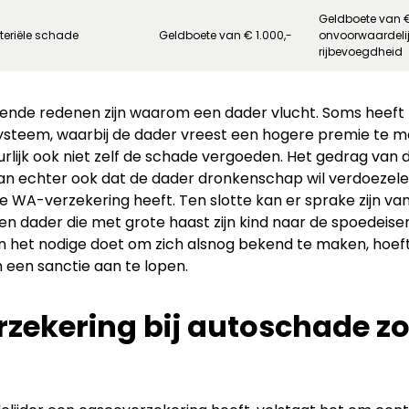
Geldboete van 
teriële schade
Geldboete van € 1.000,-
onvoorwaardeli
rijbevoegdheid
llende redenen zijn waarom een dader vlucht. Soms heef
steem, waarbij de dader vreest een hogere premie te m
urlijk ook niet zelf de schade vergoeden. Het gedrag van d
kan echter ook dat de dader dronkenschap wil verdoezel
e WA-verzekering heeft. Ten slotte kan er sprake zijn v
en dader die met grote haast zijn kind naar de spoedeise
n het nodige doet om zich alsnog bekend te maken, hoeft
 een sanctie aan te lopen.
zekering bij autoschade z