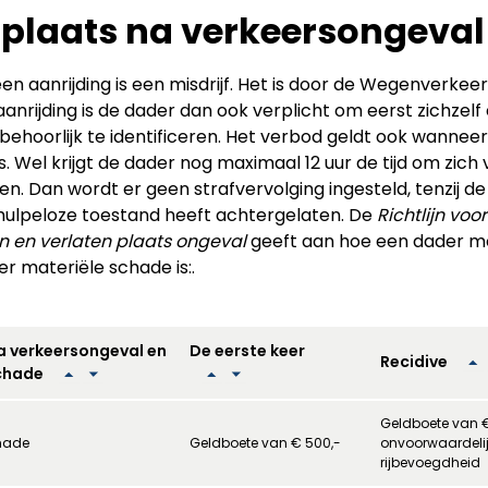
 plaats na verkeersongeval
een aanrijding is een misdrijf. Het is door de Wegenverkee
anrijding is de dader dan ook verplicht om eerst zichzelf
 behoorlijk te identificeren. Het verbod geldt ook wanneer
 Wel krijgt de dader nog maximaal 12 uur de tijd om zich vri
en. Dan wordt er geen strafvervolging ingesteld, tenzij de
 hulpeloze toestand heeft achtergelaten. De
Richtlijn voo
n en verlaten plaats ongeval
geeft aan hoe een dader 
ter materiële schade is:.
a verkeersongeval en
De eerste keer
Recidive
schade
Geldboete van 
chade
Geldboete van € 500,-
onvoorwaardeli
rijbevoegdheid