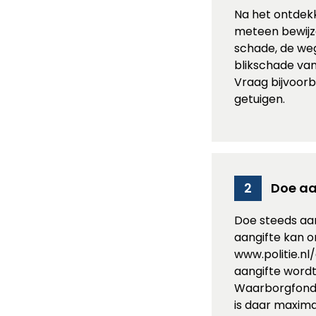
Na het ontdekk
meteen bewijz
schade, de we
blikschade van
Vraag bijvoor
getuigen.
Doe aa
2
Doe steeds aang
aangifte kan o
www.politie.nl/a
aangifte word
Waarborgfonds 
is daar maxima