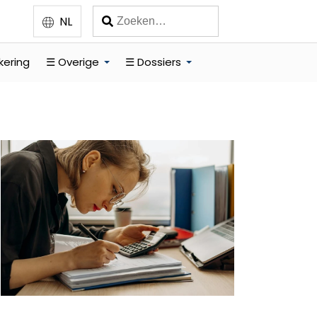
NL
kering
☰ Overige
☰ Dossiers