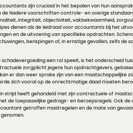
ountants zijn cruciaal in het bepalen van hun aansprakel
 in de Nadere voorschriften controle- en overige standaa
liteit, integriteit, objectiviteit, vakbekwaamheid, zorgvul
pes dienen als de leidraad voor accountants bij het ui
ngen en de uitvoering van specifieke opdrachten. Schendi
huwingen, berispingen of, in ernstige gevallen, zelfs de s
 de schadevergoeding een rol speelt, is het onderscheid 
ractuele zorgplicht jegens hun opdrachtgevers, gebas
 er dan weer sprake zijn van een maatschappelijke zorgp
 derde zich vooral op de onrechtmatige daad moeten ber
n strijd heeft gehandeld met zijn contractuele of maatsch
met de toepasselijke gedrags- en beroepsregels. Ook de
accountant getroffen maatregelen en de mate van gevaar
g genomen.