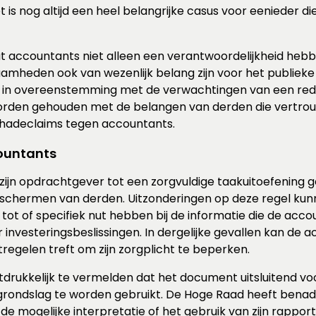
 is nog altijd een heel belangrijke casus voor eenieder d
t accountants niet alleen een verantwoordelijkheid heb
amheden ook van wezenlijk belang zijn voor het publieke 
 in overeenstemming met de verwachtingen van een rede
rden gehouden met de belangen van derden die vertrouwe
chadeclaims tegen accountants.
ountants
 zijn opdrachtgever tot een zorgvuldige taakuitoefening g
beschermen van derden. Uitzonderingen op deze regel kunn
ot of specifiek nut hebben bij de informatie die de accou
r investeringsbeslissingen. In dergelijke gevallen kan de
tregelen treft om zijn zorgplicht te beperken.
uitdrukkelijk te vermelden dat het document uitsluitend v
sgrondslag te worden gebruikt. De Hoge Raad heeft benad
 mogelijke interpretatie of het gebruik van zijn rapporte