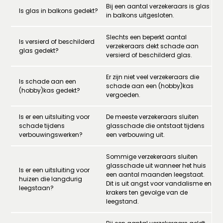
Bij een aantal verzekeraars is glas
Is glas in balkons gedekt?
in balkons uitgesloten.
Slechts een beperkt aantal
Is versierd of beschilderd
verzekeraars dekt schade aan
glas gedekt?
versierd of beschilderd glas.
Er zijn niet veel verzekeraars die
Is schade aan een
schade aan een (hobby)kas
(hobby)kas gedekt?
vergoeden.
Is er een uitsluiting voor
De meeste verzekeraars sluiten
schade tijdens
glasschade die ontstaat tijdens
verbouwingswerken?
een verbouwing uit.
Sommige verzekeraars sluiten
glasschade uit wanneer het huis
Is er een uitsluiting voor
een aantal maanden leegstaat.
huizen die langdurig
Dit is uit angst voor vandalisme en
leegstaan?
krakers ten gevolge van de
leegstand.