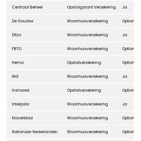
Centraal Beheer
Opstalgarant Verzekering
Ja
De Goudse
Woonhuisverzekering
Optioneel
Ditzo
Woonhuisverzekering
Ja
FBTO
Woonhuisverzekering
Optioneel
Hema
Opstalverzekering
Optioneel
ING
Woonhuisverzekering
Ja
Inshared
Opstalverzekering
Optioneel
Interpolis
Woonhuisverzekering
Ja
Klaverblad
Woonhuisverzekering
Optioneel
Nationale-Nederlanden
Woonhuisverzekering
Optioneel