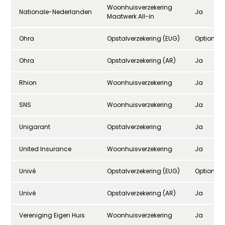
Woonhuisverzekering
Nationale-Nederlanden
Ja
Maatwerk All-in
Ohra
Opstalverzekering (EUG)
Optioneel
Ohra
Opstalverzekering (AR)
Ja
Rhion
Woonhuisverzekering
Ja
SNS
Woonhuisverzekering
Ja
Unigarant
Opstalverzekering
Ja
United Insurance
Woonhuisverzekering
Ja
Univé
Opstalverzekering (EUG)
Optioneel
Univé
Opstalverzekering (AR)
Ja
Vereniging Eigen Huis
Woonhuisverzekering
Ja