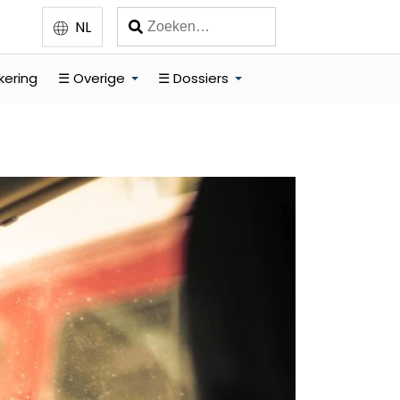
NL
kering
☰ Overige
☰ Dossiers