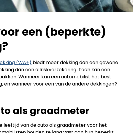
voor een (beperkte)
g?
ekking (WA+)
biedt meer dekking dan een gewone
kking dan een allriskverzekering. Toch kan een
tpakken. Wanneer kan een automobilist het best
g, en wanneer voor een van de andere dekkingen?
auto als graadmeter
 leeftijd van de auto als graadmeter voor het
mobilisten houden te lang vast aan hun beperkt