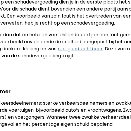
een schadevergoeding dien je in de eerste plaats het sl
oor die schade dient bovendien een andere partij aansprak
Een voorbeeld van zo’n fout is het overtreden van een v
n verweten, heb je recht op een schadevergoeding.
xer dan dat en hebben verschillende partijen een fout ge
 bijvoorbeeld onvoldoende de snelheid aangepast bij het 
g donkere kleding en was
niet goed zichtbaar
. Deze vorm
l van de schadevergoeding krijgt.
emer
 verkeersdeelnemers: sterke verkeersdeelnemers en zwak
de voertuigen, bijvoorbeeld auto’s en vrachtwagens. Zw
sers) en voetgangers. Wanneer twee zwakke verkeersdee
 ongeval en het percentage eigen schuld bepalend.