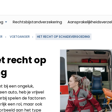
ng
Rechtsbijstandverzekering
Aansprakelijkheidsverze
ER
VOETGANGER
HET RECHT OP SCHADEVERGOEDING
t recht op
ng
 bij een ongeluk,
en auto, heb je vrijwel
rbij spelen de factoren
ijk een rol, maar ook
oorbeeld aan het type