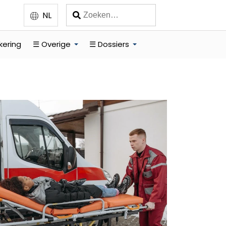
NL
kering
☰ Overige
☰ Dossiers