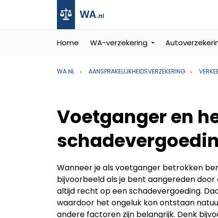
Home
WA-verzekering
Autoverzekeri
WA.NL
AANSPRAKELIJKHEIDSVERZEKERING
VERKE
Voetganger en he
schadevergoedi
Wanneer je als voetganger betrokken bent
bijvoorbeeld als je bent aangereden door e
altijd recht op een schadevergoeding. Daa
waardoor het ongeluk kon ontstaan natuurl
andere factoren zijn belangrijk. Denk bijv