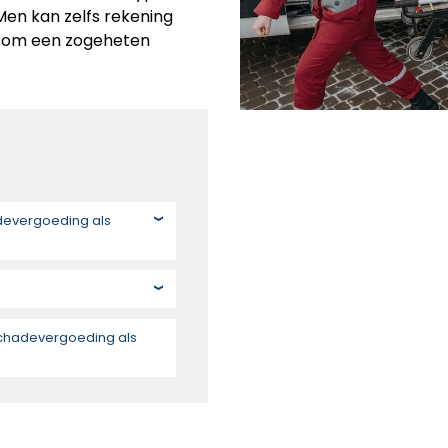
 Men kan zelfs rekening
l om een zogeheten
adevergoeding als
schadevergoeding als