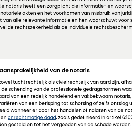
De notaris heeft een zorgplicht die informatie- en waars
otariële akten en het voorkomen van misbruik van jurid
et van alle relevante informatie en hen waarschuwt voor sp
wel de rechtszekerheid als de individuele rechtsbescherm
e aansprakelijkheid van de notaris
wel tuchtrechtelijk als civielrechtelijk van aard zijn, afh
ft de schending van de professionele gedragsnormen waar
ard van een redelijk handelend en vakbekwaam notaris, ka
ëren van een berisping tot schorsing of zelfs ontslag uit
beeld wanneer er door het handelen of nalaten van de no
een
onrechtmatige daad
, zoals gedefinieerd in artikel 6:1
rden gesteld en tot het vergoeden van de schade worden v