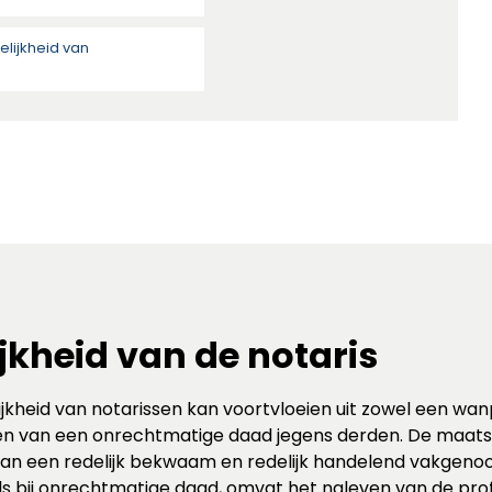
lijkheid van
jkheid van de notaris
kheid van notarissen kan voortvloeien uit zowel een wanp
en van een onrechtmatige daad jegens derden. De maats
g van een redelijk bekwaam en redelijk handelend vakgeno
als bij onrechtmatige daad, omvat het naleven van de prof