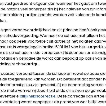
van vastgoedrecht uitgaan dan wanneer het gaat om twee
t de notaris veel scherper zijn bij het naleven van zijn i
de betrokken partijen geacht worden zelf voldoende kenni
len.
eigen verantwoordelijkheid en dit principe heeft ook gev
de schadevergoeding. Wanneer de schade niet alleen het r
maar ook deels voortvloeit uit acties of het nalaten daarv
Dit is vastgelegd in artikel 6:101 lid 1 van het Burgerlij
 als de schade mede veroorzaakt is door een omstandig
otaris en benadeelde wordt dan bepaald op basis van ie
rdeling rechtvaardigt.
 causaal verband tussen de schade en zowel de actie die l
elde toegerekend kan worden. Dit betekent dat zonder 
 minder ernstig zou zijn geweest. Bij de beoordeling van 
de mate van verwijtbaarheid of de ernst van de gemaak
 eventuele
billijkheidscorrectie
. Deze correctie kan ertoe 
hadeverdeling wordt aangepast op grond van wat billijk wor