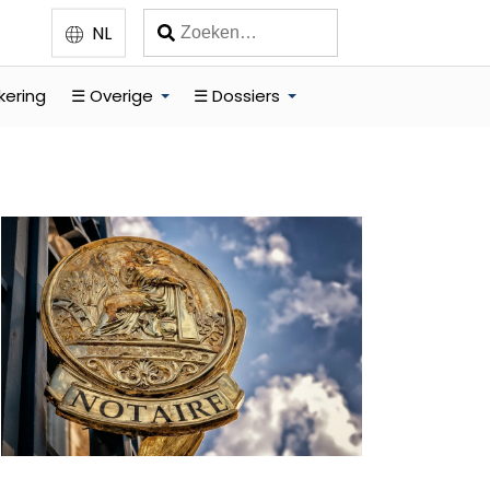
NL
kering
☰ Overige
☰ Dossiers