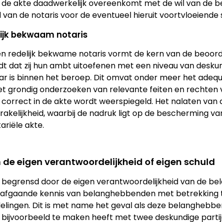
an de akte daadwerkelijk overeenkomt met de wil van de 
d van de notaris voor de eventueel hieruit voortvloeiende
lijk bekwaam notaris
en redelijk bekwame notaris vormt de kern van de beoordel
t dat zij hun ambt uitoefenen met een niveau van deskun
r is binnen het beroep. Dit omvat onder meer het adequ
, het grondig onderzoeken van relevante feiten en rechte
 correct in de akte wordt weerspiegeld. Het nalaten van 
prakelijkheid, waarbij de nadruk ligt op de bescherming va
ariële akte.
 de eigen verantwoordelijkheid of eigen schuld
t begrensd door de eigen verantwoordelijkheid van de bel
rafgaande kennis van belanghebbenden met betrekking t
ingen. Dit is met name het geval als deze belanghebben
 bijvoorbeeld te maken heeft met twee deskundige partij