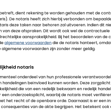
d betreft, dient rekening te worden gehouden met de con
is). De notaris heeft zich hierbij verbonden om bepaald
 deze taken naar behoren zal uitvoeren. Indien dit niet 
 van deze afspraken. Dit wordt ook wel de contractuele 
rechtelijke aansprakelijkheid. Bij het beoordelen van de 
 de
algemene voorwaarden
die de notaris hanteert, omda
e algemene voorwaarden zijn zonder meer geldig.
ijkheid notaris
menteel onderdeel van hun professionele verantwoordelijkh
un handelingen beïnvloed kunnen worden. Deze zorgplicht
nkelijkheid die van een redelijk bekwaam en redelijk ha
een onderzoeksplicht, waarbij de notaris moet verifiëren
t het recht of de openbare orde. Daarnaast is er een info
n consequenties van de akte begrijpen. Het betekent ook d